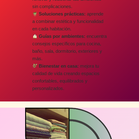
sin complicaciones.
Soluciones prácticas:
aprende
a combinar estética y funcionalidad
en cada habitación.
Guías por ambientes:
encuentra
consejos específicos para cocina,
baño, sala, dormitorio, exteriores y
más.
Bienestar en casa:
mejora tu
calidad de vida creando espacios
confortables, equilibrados y
personalizados.